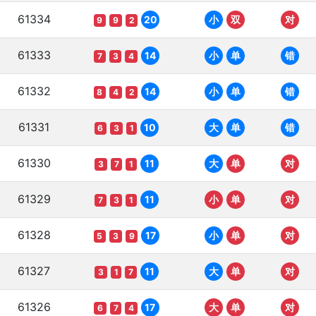
61334
20
小
双
对
9
9
2
61333
14
小
单
错
7
3
4
61332
14
小
单
错
8
4
2
61331
10
大
单
错
6
3
1
61330
11
大
单
对
3
7
1
61329
11
小
单
对
7
3
1
61328
17
小
单
对
5
3
9
61327
11
大
单
对
3
1
7
61326
17
大
单
对
6
7
4