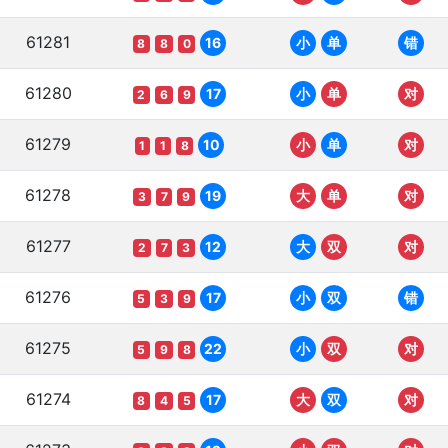
61281
16
小
单
错
8
8
0
61280
17
小
单
对
2
6
9
61279
10
小
单
对
1
1
8
61278
19
大
单
对
3
7
9
61277
12
大
双
对
2
7
3
61276
17
小
双
错
5
3
9
61275
22
小
双
对
5
9
8
61274
17
大
双
对
8
4
5