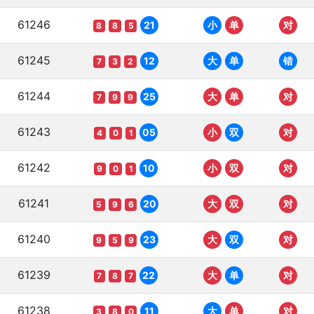
61246
21
小
单
对
8
8
5
61245
12
大
单
错
7
3
2
61244
25
大
单
对
7
9
9
61243
05
小
双
对
4
0
1
61242
10
小
双
对
9
0
1
61241
20
大
双
对
5
9
6
61240
23
大
双
对
9
5
9
61239
22
大
单
对
7
8
7
61238
11
大
单
对
3
8
0