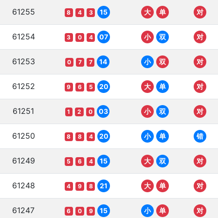
61255
15
大
单
对
8
4
3
61254
07
小
双
对
3
0
4
61253
14
小
双
对
0
7
7
61252
20
大
单
对
9
6
5
61251
03
小
双
对
1
2
0
61250
20
小
单
错
8
8
4
61249
15
大
双
对
5
6
4
61248
21
大
单
对
4
9
8
61247
15
小
单
对
6
0
9