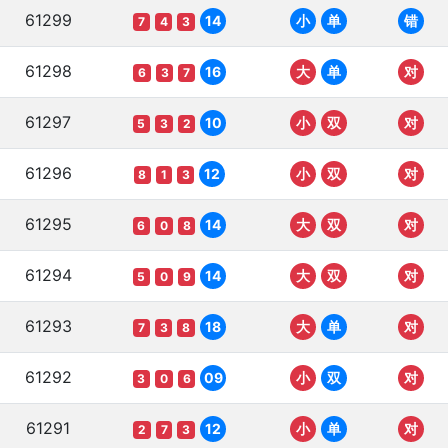
61299
14
小
单
错
7
4
3
61298
16
大
单
对
6
3
7
61297
10
小
双
对
5
3
2
61296
12
小
双
对
8
1
3
61295
14
大
双
对
6
0
8
61294
14
大
双
对
5
0
9
61293
18
大
单
对
7
3
8
61292
09
小
双
对
3
0
6
61291
12
小
单
对
2
7
3