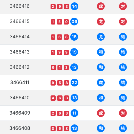
3466416
14
虎
对
2
9
3
3466415
06
龙
对
1
5
0
3466414
15
龙
错
1
6
8
3466413
19
和
错
1
9
9
3466412
13
和
错
9
1
3
3466411
22
虎
错
9
5
8
3466410
13
和
错
4
6
3
3466409
11
虎
对
2
6
3
3466408
13
和
错
0
5
8