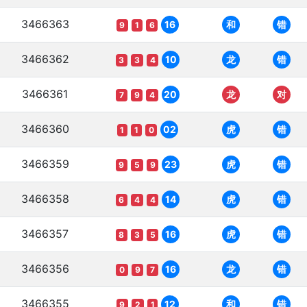
3466363
16
和
错
9
1
6
3466362
10
龙
错
3
3
4
3466361
20
龙
对
7
9
4
3466360
02
虎
错
1
1
0
3466359
23
虎
错
9
5
9
3466358
14
虎
错
6
4
4
3466357
16
虎
错
8
3
5
3466356
16
龙
错
0
9
7
3466355
12
和
错
9
2
1