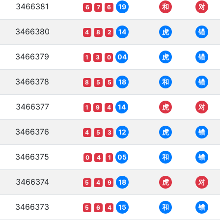
3466381
19
和
对
6
7
6
3466380
14
虎
错
4
8
2
3466379
04
虎
错
1
3
0
3466378
18
和
错
8
5
5
3466377
14
虎
对
1
9
4
3466376
12
虎
错
4
5
3
3466375
05
和
错
0
4
1
3466374
18
虎
对
5
4
9
3466373
15
和
错
5
6
4