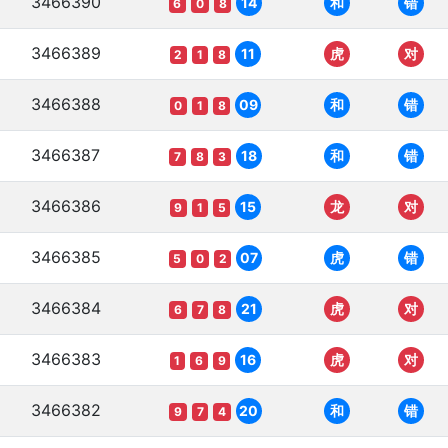
3466390
14
和
错
6
0
8
3466389
11
虎
对
2
1
8
3466388
09
和
错
0
1
8
3466387
18
和
错
7
8
3
3466386
15
龙
对
9
1
5
3466385
07
虎
错
5
0
2
3466384
21
虎
对
6
7
8
3466383
16
虎
对
1
6
9
3466382
20
和
错
9
7
4